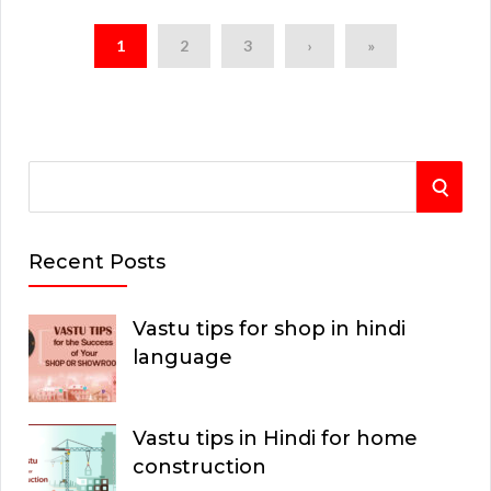
1
2
3
›
»
S
S
e
E
a
Recent Posts
r
A
c
Vastu tips for shop in hindi
R
h
language
C
f
o
H
Vastu tips in Hindi for home
r
construction