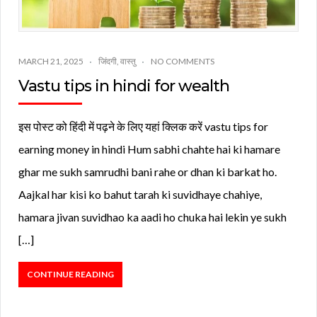
MARCH 21, 2025
जिंदगी
,
वास्तु
NO COMMENTS
Vastu tips in hindi for wealth
इस पोस्ट को हिंदी में पढ़ने के लिए यहां क्लिक करें vastu tips for
earning money in hindi Hum sabhi chahte hai ki hamare
ghar me sukh samrudhi bani rahe or dhan ki barkat ho.
Aajkal har kisi ko bahut tarah ki suvidhaye chahiye,
hamara jivan suvidhao ka aadi ho chuka hai lekin ye sukh
[…]
CONTINUE READING