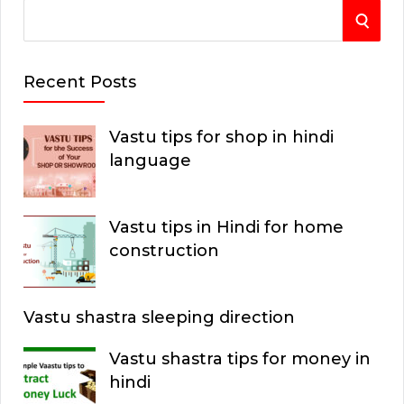
S
S
e
E
a
Recent Posts
r
A
c
Vastu tips for shop in hindi
R
h
language
C
f
o
H
Vastu tips in Hindi for home
r
construction
:
Vastu shastra sleeping direction
Vastu shastra tips for money in
hindi