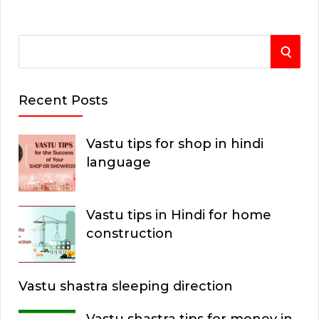
S
S
e
E
a
Recent Posts
r
A
c
Vastu tips for shop in hindi
R
h
language
C
f
o
H
Vastu tips in Hindi for home
r
construction
:
Vastu shastra sleeping direction
Vastu shastra tips for money in