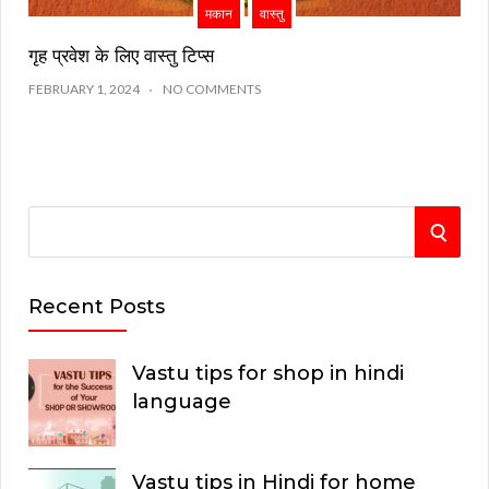
मकान
वास्तु
गृह प्रवेश के लिए वास्तु टिप्स
FEBRUARY 1, 2024
NO COMMENTS
S
S
e
E
a
Recent Posts
r
A
c
Vastu tips for shop in hindi
R
h
language
C
f
o
H
Vastu tips in Hindi for home