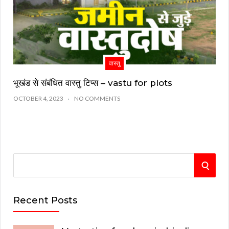
वास्तु
भूखंड से संबंधित वास्तु टिप्स – vastu for plots
OCTOBER 4, 2023
NO COMMENTS
S
S
e
E
a
Recent Posts
r
A
c