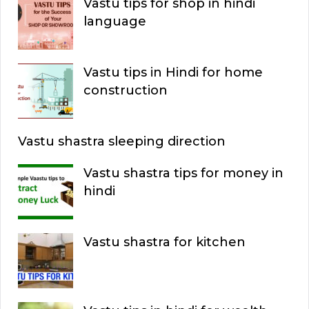
Vastu tips for shop in hindi
R
h
language
C
f
o
H
Vastu tips in Hindi for home
r
construction
:
Vastu shastra sleeping direction
Vastu shastra tips for money in
hindi
Vastu shastra for kitchen