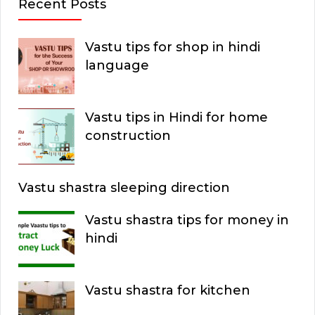
Recent Posts
Vastu tips for shop in hindi
language
Vastu tips in Hindi for home
construction
Vastu shastra sleeping direction
Vastu shastra tips for money in
hindi
Vastu shastra for kitchen