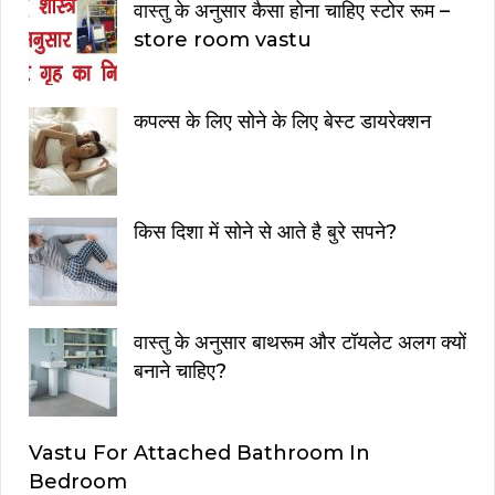
वास्तु के अनुसार कैसा होना चाहिए स्टोर रूम –
store room vastu
कपल्स के लिए सोने के लिए बेस्ट डायरेक्शन
किस दिशा में सोने से आते है बुरे सपने?
वास्तु के अनुसार बाथरूम और टॉयलेट अलग क्यों
बनाने चाहिए?
Vastu For Attached Bathroom In
Bedroom