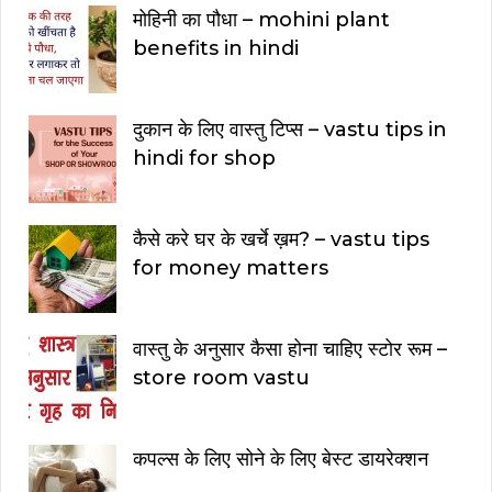
मोहिनी का पौधा – mohini plant
benefits in hindi
दुकान के लिए वास्तु टिप्स – vastu tips in
hindi for shop
कैसे करे घर के खर्चे ख़म? – vastu tips
for money matters
वास्तु के अनुसार कैसा होना चाहिए स्टोर रूम –
store room vastu
कपल्स के लिए सोने के लिए बेस्ट डायरेक्शन