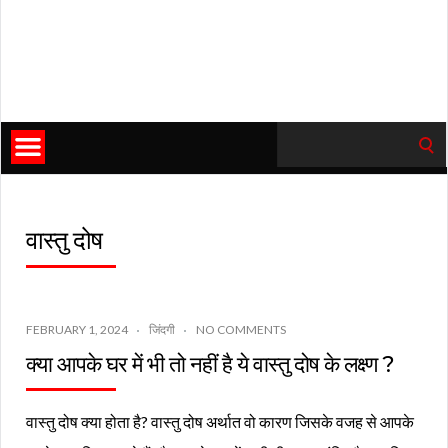
Search
for:
वास्तु दोष
FEBRUARY 1, 2024
जिंदगी
NO COMMENTS
क्या आपके घर में भी तो नहीं है ये वास्तु दोष के लक्ष्ण ?
वास्तु दोष क्या होता है? वास्तु दोष अर्थात वो कारण जिसके वजह से आपके