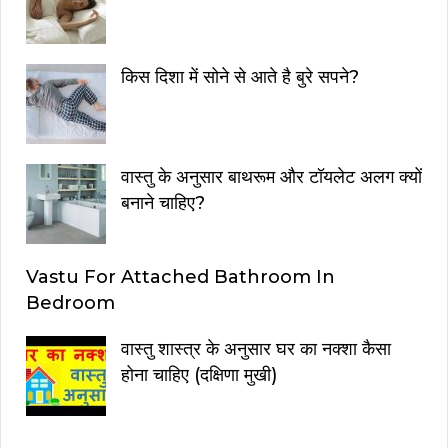
किस दिशा में सोने से आते है बुरे सपने?
वास्तु के अनुसार बाथरूम और टॉयलेट अलग क्यों
बनाने चाहिए?
Vastu For Attached Bathroom In
Bedroom
वास्तु शास्त्र के अनुसार घर का नक्शा कैसा
होना चाहिए (दक्षिणा मुखी)