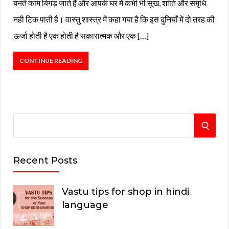
बनते काम बिगड़ जाते हैं और आपके घर में कभी भी सुख, शांति और समृधि
नही टिक पाती है। वास्तु शास्त्र में कहा गया है कि इस दुनियाँ में दो तरह की
ऊर्जा होती है एक होती है सकारात्मक और एक […]
CONTINUE READING
S
S
e
E
a
Recent Posts
r
A
c
Vastu tips for shop in hindi
R
h
language
C
f