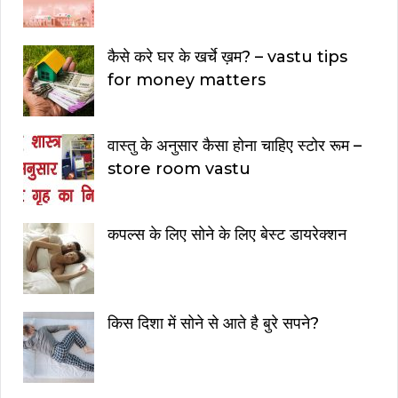
कैसे करे घर के खर्चे ख़म? – vastu tips
for money matters
वास्तु के अनुसार कैसा होना चाहिए स्टोर रूम –
store room vastu
कपल्स के लिए सोने के लिए बेस्ट डायरेक्शन
किस दिशा में सोने से आते है बुरे सपने?