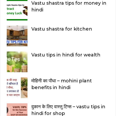
Vastu shastra tips for money in
hindi
Vastu shastra for kitchen
Vastu tips in hindi for wealth
मोहिनी का पौधा – mohini plant
benefits in hindi
दुकान के लिए वास्तु टिप्स – vastu tips in
hindi for shop