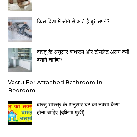
किस दिशा में सोने से आते है बुरे सपने?
वास्तु के अनुसार बाथरूम और टॉयलेट अलग क्यों
बनाने चाहिए?
Vastu For Attached Bathroom In
Bedroom
वास्तु शास्त्र के अनुसार घर का नक्शा कैसा
होना चाहिए (दक्षिणा मुखी)