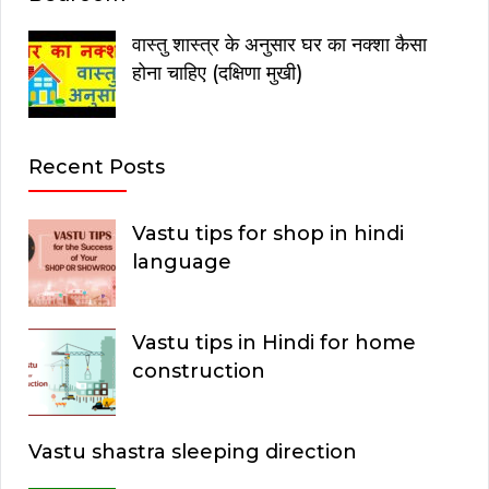
वास्तु शास्त्र के अनुसार घर का नक्शा कैसा
होना चाहिए (दक्षिणा मुखी)
Recent Posts
Vastu tips for shop in hindi
language
Vastu tips in Hindi for home
construction
Vastu shastra sleeping direction