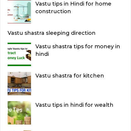
Vastu tips in Hindi for home
construction
Vastu shastra sleeping direction
Vastu shastra tips for money in
hindi
Vastu shastra for kitchen
Vastu tips in hindi for wealth