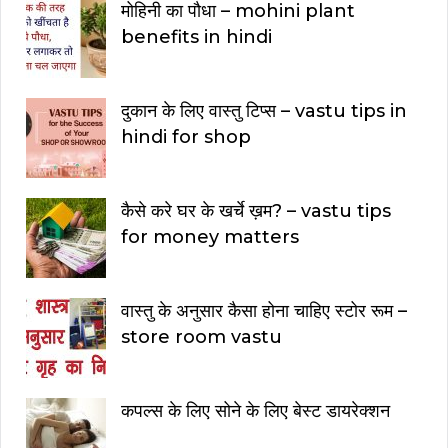
मोहिनी का पौधा – mohini plant
benefits in hindi
दुकान के लिए वास्तु टिप्स – vastu tips in
hindi for shop
कैसे करे घर के खर्चे ख़म? – vastu tips
for money matters
वास्तु के अनुसार कैसा होना चाहिए स्टोर रूम –
store room vastu
कपल्स के लिए सोने के लिए बेस्ट डायरेक्शन