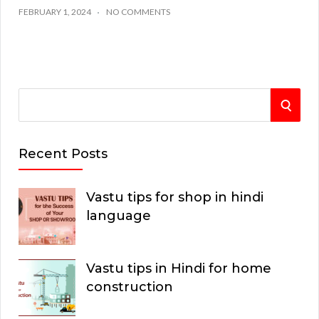
FEBRUARY 1, 2024
NO COMMENTS
S
S
e
E
a
Recent Posts
r
A
c
Vastu tips for shop in hindi
R
h
language
C
f
o
H
Vastu tips in Hindi for home
r
construction
: