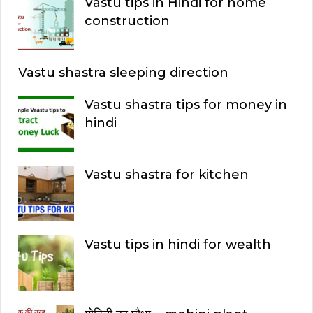
Vastu tips in Hindi for home
r
construction
:
Vastu shastra sleeping direction
Vastu shastra tips for money in
hindi
Vastu shastra for kitchen
Vastu tips in hindi for wealth