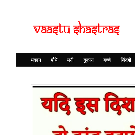
मकान
पौधे
मनी
दुकान
बच्चे
जिंदगी