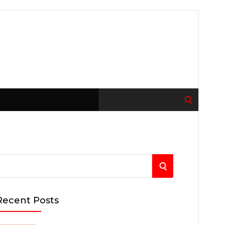
Search
for:
S
E
Recent Posts
A