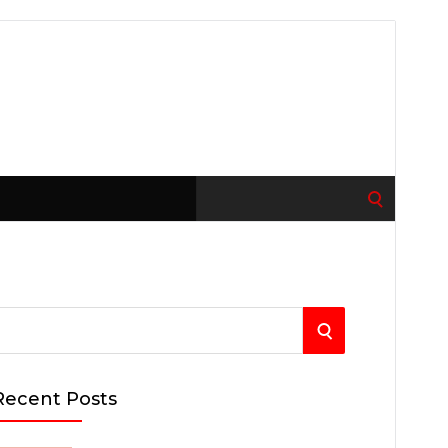
Search
for:
S
E
Recent Posts
A