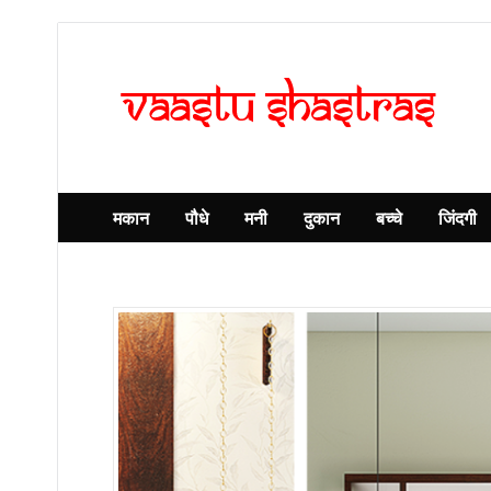
मकान
पौधे
मनी
दुकान
बच्चे
जिंदगी