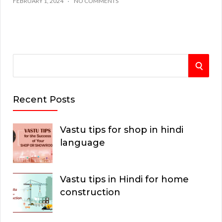
FEBRUARY 1, 2024
NO COMMENTS
S
S
e
E
a
Recent Posts
r
A
c
Vastu tips for shop in hindi
R
h
language
C
f
o
H
Vastu tips in Hindi for home
r
construction
: