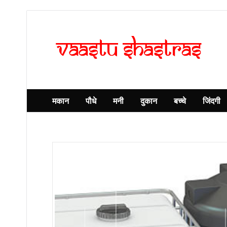
मकान
पौधे
मनी
दुकान
बच्चे
जिंदगी