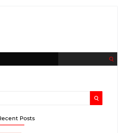
Search
for:
S
E
Recent Posts
A