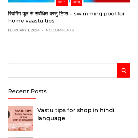
मकान
वास्तु
स्विमिंग पूल से संबंधित वस्तु टिप्स – swimming pool for
home vaastu tips
FEBRUARY 1, 2024
NO COMMENTS
S
S
e
E
a
Recent Posts
r
A
c
Vastu tips for shop in hindi
R
h
language
C
f
o