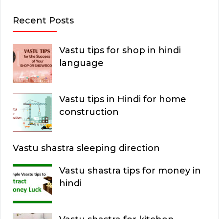
E
a
Recent Posts
r
A
c
Vastu tips for shop in hindi
R
h
language
C
f
o
H
Vastu tips in Hindi for home
r
construction
:
Vastu shastra sleeping direction
Vastu shastra tips for money in
hindi