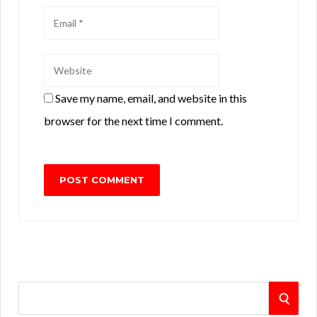
Save my name, email, and website in this
browser for the next time I comment.
S
S
e