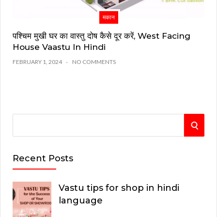
मकान
पश्चिम मुखी घर का वास्तु दोष कैसे दूर करें, West Facing
House Vaastu In Hindi
FEBRUARY 1, 2024
NO COMMENTS
S
S
e
E
a
Recent Posts
r
A
c
Vastu tips for shop in hindi
R
h
language
C
f