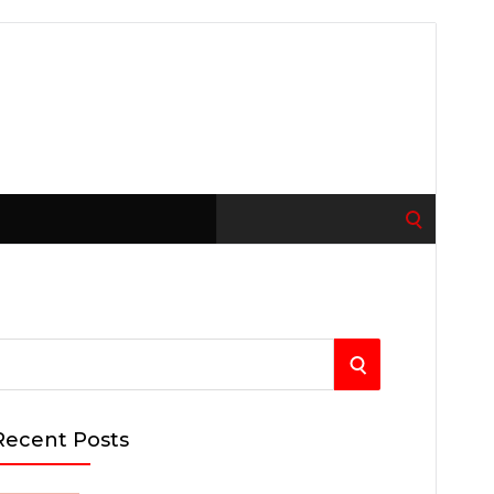
Search
for:
S
E
Recent Posts
A