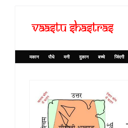
मकान
पौधे
मनी
दुकान
बच्चे
जिंदगी