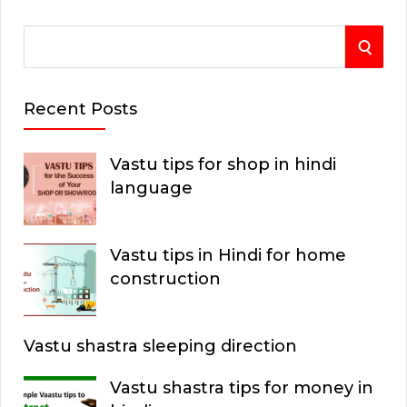
S
S
e
E
a
Recent Posts
r
A
c
Vastu tips for shop in hindi
R
h
language
C
f
o
H
Vastu tips in Hindi for home
r
construction
:
Vastu shastra sleeping direction
Vastu shastra tips for money in