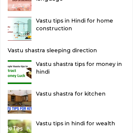
C
f
o
H
Vastu tips in Hindi for home
r
construction
:
Vastu shastra sleeping direction
Vastu shastra tips for money in
hindi
Vastu shastra for kitchen
Vastu tips in hindi for wealth