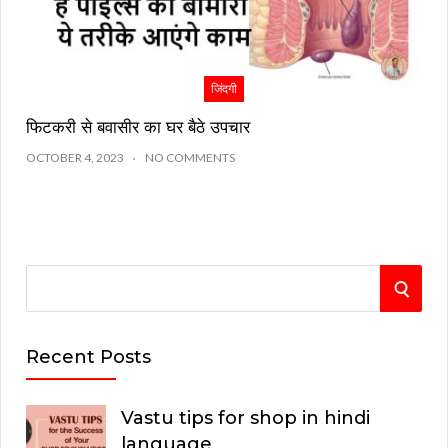
जिंदगी
फिटकरी से बवासीर का घर बैठे उपचार
OCTOBER 4, 2023
NO COMMENTS
S
S
e
E
a
Recent Posts
r
A
c
Vastu tips for shop in hindi
R
h
language