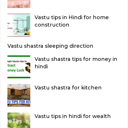
C
f
o
H
Vastu tips in Hindi for home
r
construction
:
Vastu shastra sleeping direction
Vastu shastra tips for money in
hindi
Vastu shastra for kitchen
Vastu tips in hindi for wealth